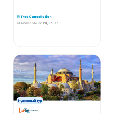
Free Cancellation
Available in:
Ru, En, Tr
from
100
$
1-дневный тур