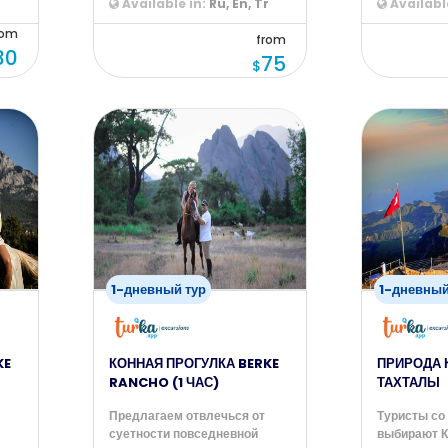
Available in:
Ru, En, Tr
Available
rom
from
30
75
$
1-дневный тур
1-дневный
KE
КОННАЯ ПРОГУЛКА BERKE
ПРИРОДА 
RANCHO (1 ЧАС)
ТАХТАЛЫ
Предлагаем отвлечься от
Туристы со
суетности повседневной
выбирают К