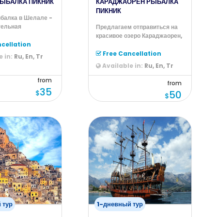
ЫБАЛКА ПИКНИК
КАРАДЖАОРЕН РЫБАЛКА
ПИКНИК
ыбалка в Шелале -
тельная
Предлагаем отправиться на
ь насладиться
красивое озеро Караджаорен,
cellation
где можно будет не только
Free Cancellation
 in:
Ru, En, Tr
Available in:
Ru, En, Tr
from
from
35
$
50
$
 тур
1-дневный тур