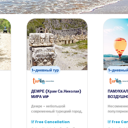
1-дневный тур
1-дневный
ДЕМРЕ (Храм Св.Николая)
ПАМУККАЛ
МИРА VIP
ВОЗДУШН
Демре - небольшой
Несомненно
современный турецкий город,
популярное
ал
расположенный рядом с тем
полетов на
местом,
Турции – эт
Free Cancellation
Free Can
r