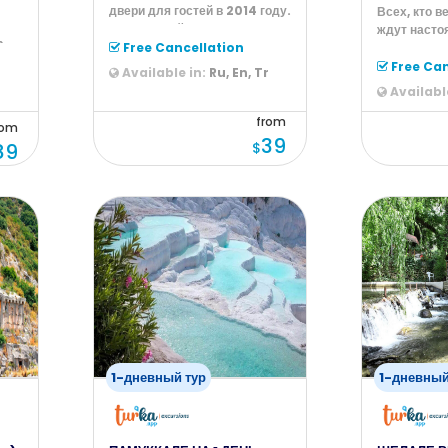
двери для гостей в 2014 году.
Всех, кто в
На огромной площади рас
ждут насто
).
Free Cancellation
Безграничн
положите
Free Can
Available in:
Ru, En, Tr
r
Available
from
rom
39
89
$
1-дневный тур
1-дневный