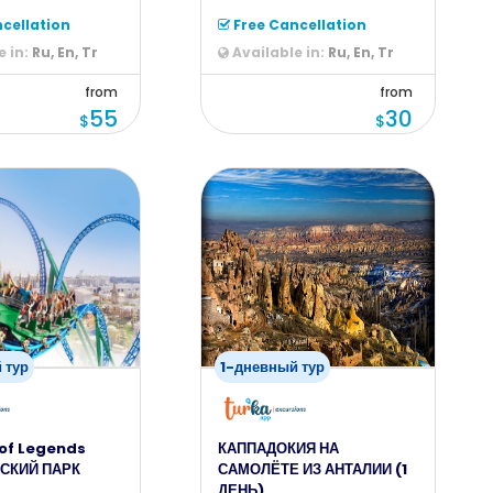
ству оценив
по достоинству оценив
бирюзовую
cellation
Free Cancellation
 in:
Ru, En, Tr
Available in:
Ru, En, Tr
from
from
55
30
$
$
 тур
1-дневный тур
of Legends
КАППАДОКИЯ НА
СКИЙ ПАРК
САМОЛЁТЕ ИЗ АНТАЛИИ (1
ДЕНЬ)