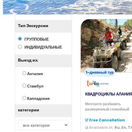
Тип Экскурсии
ГРУППОВЫЕ
ИНДИВИДУАЛЬНЫЕ
Выезд из;
1-дневный тур
Анталия
Стамбул
КВАДРОЦИКЛЫ АЛАНИЯ
Каппадокия
Мечтаете разбавить
размеренный спокойный
категории
пляжный отдых
увлекательным и экстрем
Free Cancellation
Available in:
Ru, En, T