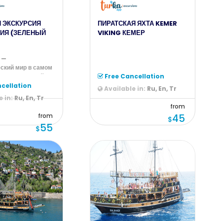
 ЭКСКУРСИЯ
ПИРАТСКАЯ ЯХТА KEMER
ИЯ (ЗЕЛЕНЫЙ
VIKING КЕМЕР
 —
ский мир в самом
ции, внесённый в
Free Cancellation
мир
cellation
Available in:
Ru, En, Tr
 in:
Ru, En, Tr
from
from
45
$
55
$