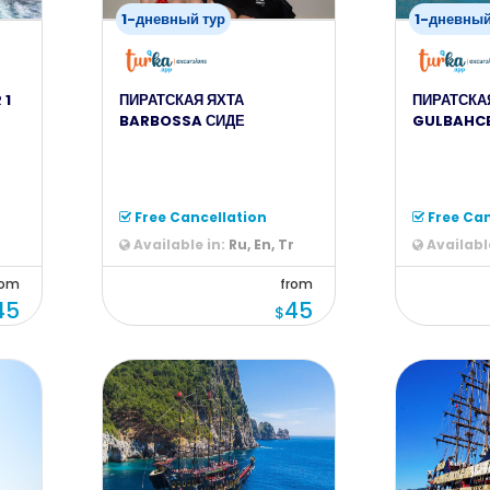
1-дневный тур
1-дневный
 1
ПИРАТСКАЯ ЯХТА
ПИРАТСКАЯ
BARBOSSA СИДЕ
GULBAHCE
Free Cancellation
Free Can
r
Available in:
Ru, En, Tr
Available
rom
from
45
45
$