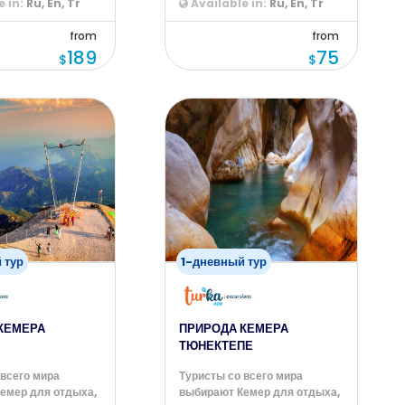
 in:
Ru, En, Tr
Available in:
Ru, En, Tr
from
from
189
75
$
$
 тур
1-дневный тур
КЕМЕРА
ПРИРОДА КЕМЕРА
ТЮНЕКТЕПЕ
 всего мира
Туристы со всего мира
емер для отдыха,
выбирают Кемер для отдыха,