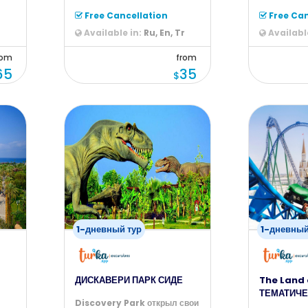
ми
жизни и отправиться с нами
по достоин
на ран
бирюзовую
Free Cancellation
Free Can
r
Available in:
Ru, En, Tr
Available
rom
from
65
35
$
1-дневный тур
1-дневный
ДИСКАВЕРИ ПАРК СИДЕ
The Land 
ТЕМАТИЧЕ
Discovery Park открыл свои