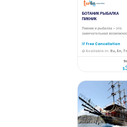
БОТАНИК РЫБАЛКА
ПИКНИК
Пикник и рыбалка - это
замечательная возможно
насладиться форелевой
рыбалкой.
Free Cancellation
Available in:
Ru, En, T
f
$