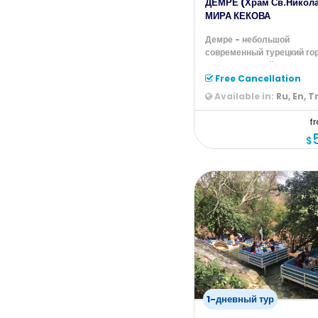
ДЕМРЕ (Храм Св.Никол
МИРА КЕКОВА
Демре - небольшой
современный турецкий гор
расположенный рядом с т
местом,
Free Cancellation
Available in:
Ru, En, T
f
$
1-дневный тур