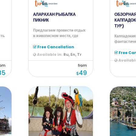
АЛАРАХАН РЫБАЛКА
ОБЗОРНАЯ
ПИКНИК
КАППАДОК
ТУР)
Предлагаем провести отдых
сть
в живописном месте, где
Каппадокия
будет весело и интересно как
фантастиче
в
Free Cancellation
сердце Тур
список Все
Free Can
r
Available in:
Ru, En, Tr
Available
rom
from
35
49
$