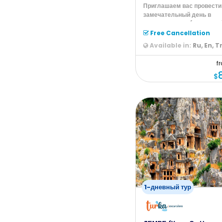
Приглашаем вас провести
замечательный день в
Морском парке (Sea Park
Парк попу
Free Cancellation
Available in:
Ru, En, T
f
$
1-дневный тур