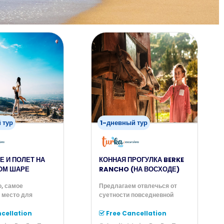
 тур
1-дневный тур
Е И ПОЛЕТ НА
КОННАЯ ПРОГУЛКА BERKE
ОМ ШАРЕ
RANCHO (НА ВОСХОДЕ)
, самое
Предлагаем отвлечься от
 место для
суетности повседневной
 воздушном шаре в
жизни и отправиться с нами
о
на ран
cellation
Free Cancellation