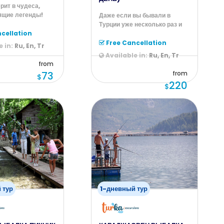
ерит в чудеса,
ящие легенды!
Даже если вы бывали в
ое веселье,
Турции уже несколько раз и
cellation
успели ознакомиться с
основными
Free Cancellation
 in:
Ru, En, Tr
Available in:
Ru, En, Tr
from
73
from
$
220
$
 тур
1-дневный тур