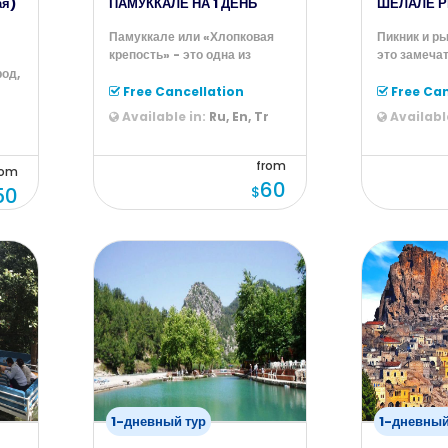
ая)
ПАМУККАЛЕ НА 1 ДЕНЬ
ШЕЛАЛЕ Р
Памуккале или «Хлопковая
Пикник и р
крепость» - это одна из
это замеча
самых известных и
возможност
од,
красивейших д
форел
ем
Free Cancellation
Free Can
Available in:
Ru, En, Tr
Available
r
from
rom
60
50
$
1-дневный тур
1-дневный