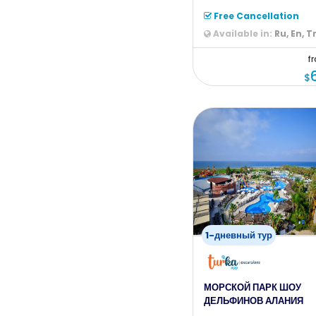
жизни и отправиться с на
на ран
Free Cancellation
Available in:
Ru, En, T
f
$
1-дневный тур
МОРСКОЙ ПАРК ШОУ
ДЕЛЬФИНОВ АЛАНИЯ